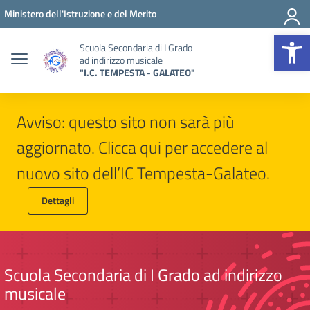
Vai ai contenuti
Vai al menu di navigazione
Vai al footer
Ministero dell'Istruzione e del Merito
Op
Scuola Secondaria di I Grado
ad indirizzo musicale
"I.C. TEMPESTA - GALATEO"
Avviso: questo sito non sarà più
aggiornato. Clicca qui per accedere al
nuovo sito dell’IC Tempesta-Galateo.
Dettagli
Scuola Secondaria di I Grado ad indirizzo
musicale