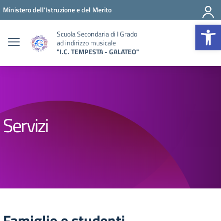
Vai ai contenuti
Vai al menu di navigazione
Vai al footer
Ministero dell'Istruzione e del Merito
Op
Scuola Secondaria di I Grado
ad indirizzo musicale
"I.C. TEMPESTA - GALATEO"
Servizi
Famiglie e studenti