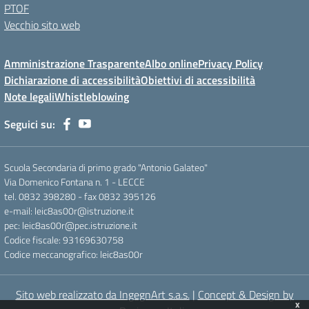
PTOF
Vecchio sito web
Amministrazione Trasparente
Albo online
Privacy Policy
Dichiarazione di accessibilità
Obiettivi di accessibilità
Note legali
Whistleblowing
Seguici su:
Scuola Secondaria di primo grado "Antonio Galateo"
Via Domenico Fontana n. 1 - LECCE
tel. 0832 398280 - fax 0832 395126
e-mail: leic8as00r@istruzione.it
pec: leic8as00r@pec.istruzione.it
Codice fiscale: 93169630758
Codice meccanografico: leic8as00r
Sito web realizzato da IngegnArt s.a.s.
|
Concept & Design by
x