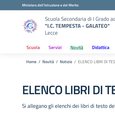
Vai ai contenuti
Vai al menu di navigazione
Vai al footer
Ministero dell'Istruzione e del Merito
Scuola Secondaria di I Grado a
"I.C. TEMPESTA - GALATEO"
Lecce
Scuola
Servizi
Novità
Didattica
Home
Novità
Notizie
ELENCO LIBRI DI TE
ELENCO LIBRI DI 
Si allegano gli elenchi dei libri di testo 