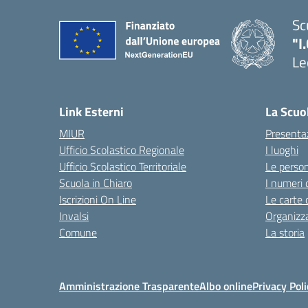
Sc
"I
Le
Link Esterni
La Scuo
MIUR
Presenta
Ufficio Scolastico Regionale
I luoghi
Ufficio Scolastico Territoriale
Le perso
Scuola in Chiaro
I numeri 
Iscrizioni On Line
Le carte 
Invalsi
Organizz
Comune
La storia
Amministrazione Trasparente
Albo online
Privacy Poli