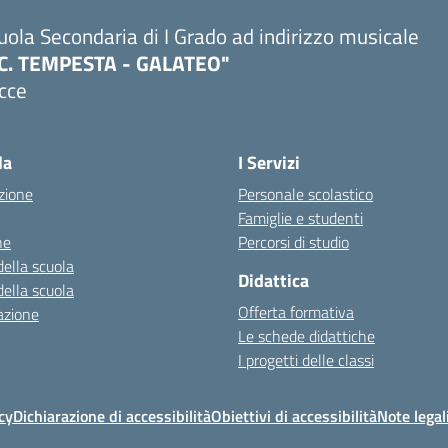
uola Secondaria di I Grado ad indirizzo musicale
.C. TEMPESTA - GALATEO"
cce
la
I Servizi
zione
Personale scolastico
Famiglie e studenti
ne
Percorsi di studio
della scuola
Didattica
della scuola
Offerta formativa
azione
Le schede didattiche
I progetti delle classi
cy
Dichiarazione di accessibilità
Obiettivi di accessibilità
Note legal