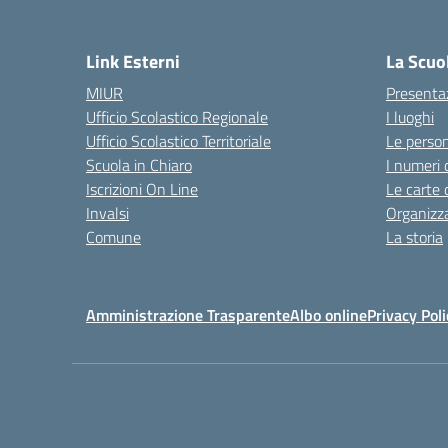
Link Esterni
La Scuo
MIUR
Presenta
Ufficio Scolastico Regionale
I luoghi
Ufficio Scolastico Territoriale
Le perso
Scuola in Chiaro
I numeri 
Iscrizioni On Line
Le carte 
Invalsi
Organizz
Comune
La storia
Amministrazione Trasparente
Albo online
Privacy Poli