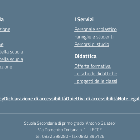
la
I Servizi
zione
Personale scolastico
Famiglie e studenti
ne
Percorsi di studio
della scuola
Didattica
della scuola
Offerta formativa
azione
Le schede didattiche
I progetti delle classi
cy
Dichiarazione di accessibilità
Obiettivi di accessibilità
Note legal
Scuola Secondaria di primo grado "Antonio Galateo"
Via Domenico Fontana n. 1 - LECCE
tel. 0832 398280 - fax 0832 395126