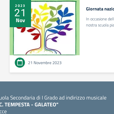
2023
Giornata nazio
21
In occasione del
Nov
nostra scuola pia
21 Novembre 2023
uola Secondaria di I Grado ad indirizzo musicale
.C. TEMPESTA - GALATEO"
cce