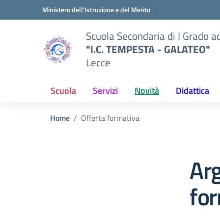
Vai ai contenuti
Vai al menu di navigazione
Vai al footer
Ministero dell'Istruzione e del Merito
Scuola Secondaria di I Grado a
"I.C. TEMPESTA - GALATEO"
Lecce
Scuola
Servizi
Novità
Didattica
Home
Offerta formativa
Ar
fo