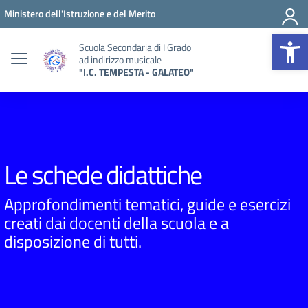
Vai ai contenuti
Vai al menu di navigazione
Vai al footer
Ministero dell'Istruzione e del Merito
Op
Scuola Secondaria di I Grado
ad indirizzo musicale
"I.C. TEMPESTA - GALATEO"
Le schede didattiche
Approfondimenti tematici, guide e esercizi
creati dai docenti della scuola e a
disposizione di tutti.