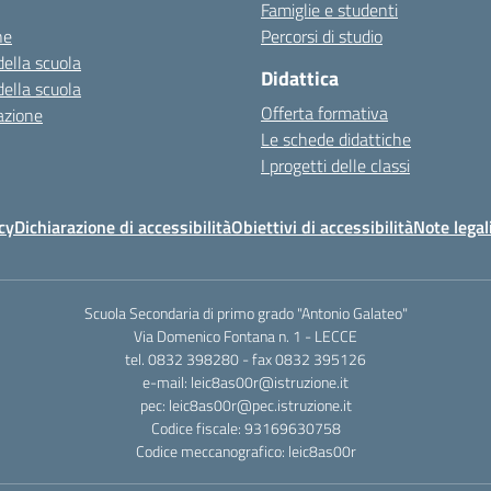
Famiglie e studenti
ne
Percorsi di studio
della scuola
Didattica
della scuola
Offerta formativa
azione
Le schede didattiche
I progetti delle classi
cy
Dichiarazione di accessibilità
Obiettivi di accessibilità
Note legal
Scuola Secondaria di primo grado "Antonio Galateo"
Via Domenico Fontana n. 1 - LECCE
tel. 0832 398280 - fax 0832 395126
e-mail: leic8as00r@istruzione.it
pec: leic8as00r@pec.istruzione.it
Codice fiscale: 93169630758
Codice meccanografico: leic8as00r