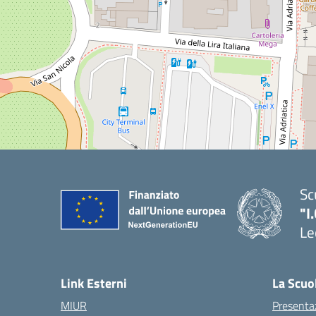
Sc
"I
Le
Link Esterni
La Scuo
MIUR
Presenta