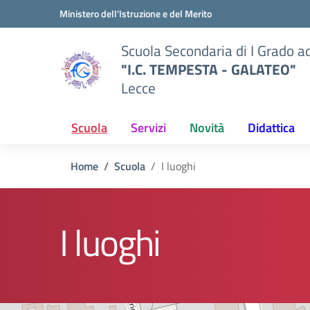
Vai ai contenuti
Vai al menu di navigazione
Vai al footer
Ministero dell'Istruzione e del Merito
Scuola Secondaria di I Grado a
"I.C. TEMPESTA - GALATEO"
Lecce
Scuola
Servizi
Novità
Didattica
Home
Scuola
I luoghi
I luoghi