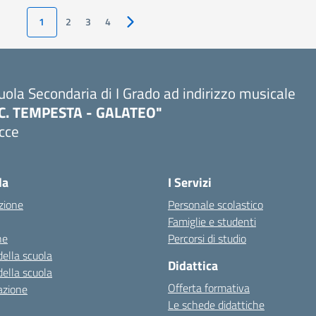
1
2
3
4
Pagina successiva
uola Secondaria di I Grado ad indirizzo musicale
.C. TEMPESTA - GALATEO"
cce
la
I Servizi
zione
Personale scolastico
Famiglie e studenti
ne
Percorsi di studio
della scuola
Didattica
della scuola
Offerta formativa
azione
Le schede didattiche