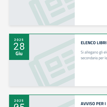
2025
ELENCO LIBRI
28
Si allegano gli el
Giu
secondaria per le
2025
AVVISO PER I
05