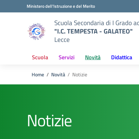
Vai ai contenuti
Vai al menu di navigazione
Vai al footer
Ministero dell'Istruzione e del Merito
Scuola Secondaria di I Grado a
"I.C. TEMPESTA - GALATEO"
Lecce
Scuola
Servizi
Novità
Didattica
Home
Novità
Notizie
Notizie