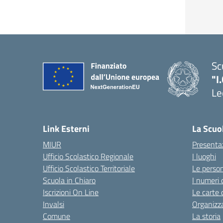
Sc
"I
Le
Link Esterni
La Scuo
MIUR
Presenta
Ufficio Scolastico Regionale
I luoghi
Ufficio Scolastico Territoriale
Le perso
Scuola in Chiaro
I numeri 
Iscrizioni On Line
Le carte 
Invalsi
Organizz
Comune
La storia