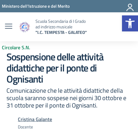
Vai ai contenuti
Vai al menu di navigazione
Vai al footer
Ministero dell'Istruzione e del Merito
Op
Scuola Secondaria di I Grado
ad indirizzo musicale
"I.C. TEMPESTA - GALATEO"
Circolare S.N.
Sospensione delle attività
didattiche per il ponte di
Ognisanti
Comunicazione che le attività didattiche della
scuola saranno sospese nei giorni 30 ottobre e
31 ottobre per il ponte di Ognisanti.
Cristina Galante
Docente