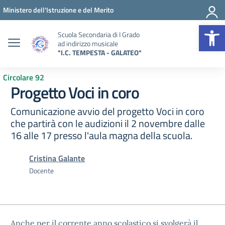
Vai ai contenuti
Vai al menu di navigazione
Vai al footer
Ministero dell'Istruzione e del Merito
Op
Scuola Secondaria di I Grado
ad indirizzo musicale
"I.C. TEMPESTA - GALATEO"
Circolare 92
Progetto Voci in coro
Comunicazione avvio del progetto Voci in coro
che partirà con le audizioni il 2 novembre dalle
16 alle 17 presso l'aula magna della scuola.
Cristina Galante
Docente
Anche per il corrente anno scolastico si svolgerà il