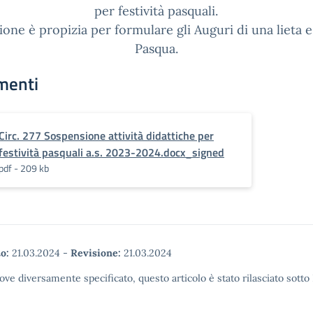
per festività pasquali.
ione è propizia per formulare gli Auguri di una lieta 
Pasqua.
menti
Circ. 277 Sospensione attività didattiche per
festività pasquali a.s. 2023-2024.docx_signed
pdf - 209 kb
o:
21.03.2024
-
Revisione:
21.03.2024
ove diversamente specificato, questo articolo è stato rilasciato sott