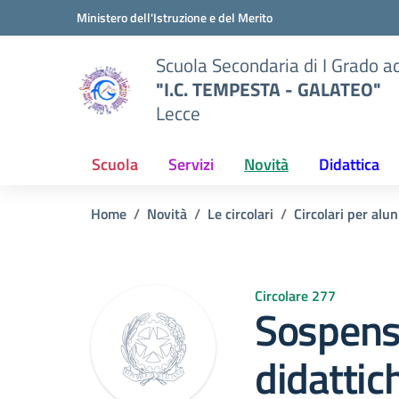
Vai ai contenuti
Vai al menu di navigazione
Vai al footer
Ministero dell'Istruzione e del Merito
Scuola Secondaria di I Grado a
"I.C. TEMPESTA - GALATEO"
Lecce
Scuola
Servizi
Novità
Didattica
Home
Novità
Le circolari
Circolari per alun
Circolare 277
Sospensi
didattic