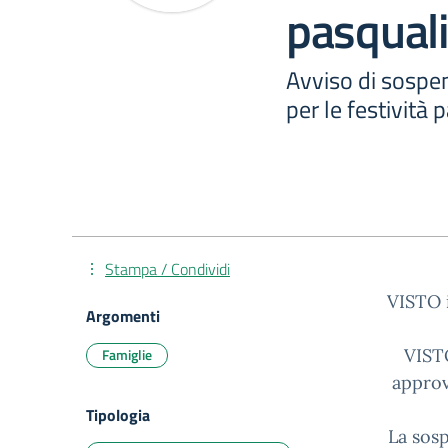
pasqual
Avviso di sospen
per le festività 
Stampa / Condividi
VISTO i
Argomenti
Famiglie
VISTO
approv
Tipologia
La sosp