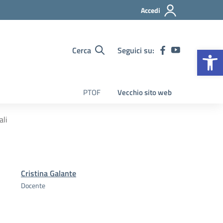
Accedi
Op
Cerca
Seguici su:
PTOF
Vecchio sito web
ali
Cristina Galante
Docente