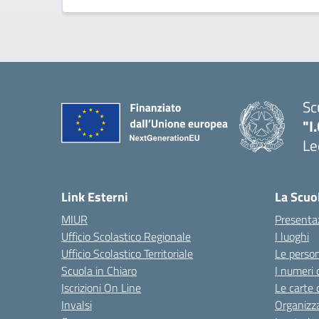
Sc
"I
Le
Link Esterni
La Scuo
MIUR
Presenta
Ufficio Scolastico Regionale
I luoghi
Ufficio Scolastico Territoriale
Le perso
Scuola in Chiaro
I numeri 
Iscrizioni On Line
Le carte 
Invalsi
Organizz