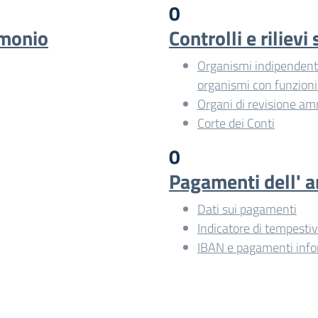
0
imonio
Controlli e riliev
Organismi indipendenti 
organismi con funzion
Organi di revisione am
Corte dei Conti
0
Pagamenti dell' 
Dati sui pagamenti
Indicatore di tempesti
IBAN e pagamenti info