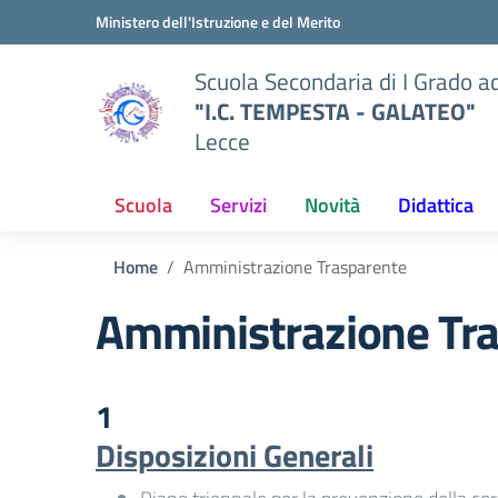
Vai ai contenuti
Vai al menu di navigazione
Vai al footer
Ministero dell'Istruzione e del Merito
Scuola Secondaria di I Grado a
"I.C. TEMPESTA - GALATEO"
Lecce
Scuola
Servizi
Novità
Didattica
Home
Amministrazione Trasparente
Amministrazione Tr
1
Disposizioni Generali