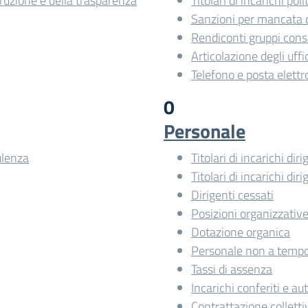
rruzione e della trasparenza
Titolari di incarichi po
Sanzioni per mancata 
Rendiconti gruppi consil
Articolazione degli uffi
Telefono e posta elettr
0
Personale
ulenza
Titolari di incarichi dir
Titolari di incarichi dir
Dirigenti cessati
Posizioni organizzativ
Dotazione organica
Personale non a tempo
Tassi di assenza
Incarichi conferiti e aut
Contrattazione colletti