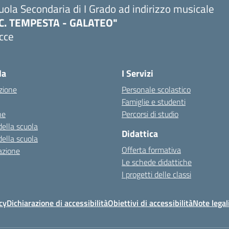
uola Secondaria di I Grado ad indirizzo musicale
.C. TEMPESTA - GALATEO"
cce
la
I Servizi
zione
Personale scolastico
Famiglie e studenti
ne
Percorsi di studio
della scuola
Didattica
della scuola
Offerta formativa
azione
Le schede didattiche
I progetti delle classi
cy
Dichiarazione di accessibilità
Obiettivi di accessibilità
Note legal