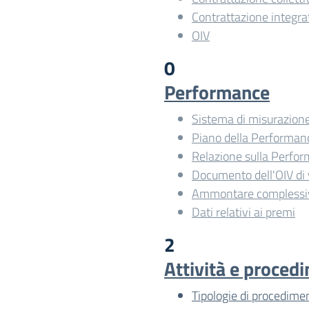
Contrattazione integra
OIV
0
Performance
Sistema di misurazione
Piano della Performan
Relazione sulla Perfo
Documento dell'OIV di 
Ammontare complessiv
Dati relativi ai premi
2
Attività e proced
Tipologie di procedime