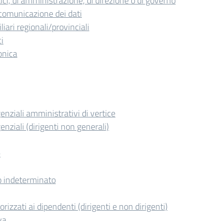
litici, di amministrazione, di direzione o di governo
comunicazione dei dati
iari regionali/provinciali
ci
onica
igenziali amministrativi di vertice
igenziali (dirigenti non generali)
e
 indeterminato
orizzati ai dipendenti (dirigenti e non dirigenti)
va