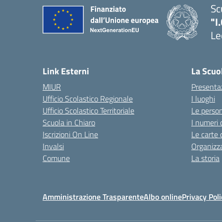
Sc
"I
Le
Link Esterni
La Scuo
MIUR
Presenta
Ufficio Scolastico Regionale
I luoghi
Ufficio Scolastico Territoriale
Le perso
Scuola in Chiaro
I numeri 
Iscrizioni On Line
Le carte 
Invalsi
Organizz
Comune
La storia
Amministrazione Trasparente
Albo online
Privacy Poli