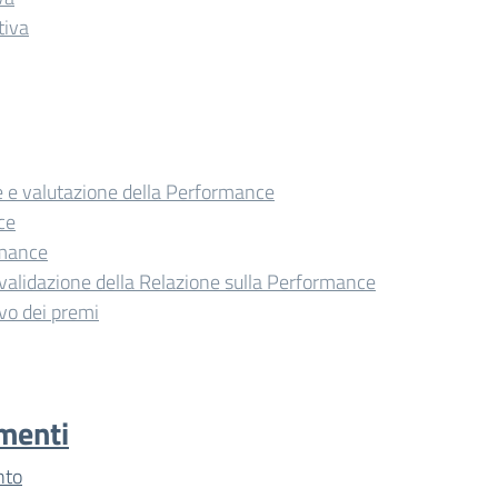
tiva
 e valutazione della Performance
ce
rmance
validazione della Relazione sulla Performance
o dei premi
imenti
nto