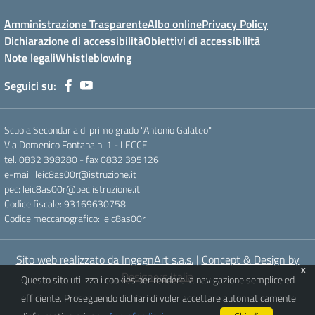
Amministrazione Trasparente
Albo online
Privacy Policy
Dichiarazione di accessibilità
Obiettivi di accessibilità
Note legali
Whistleblowing
Seguici su:
Scuola Secondaria di primo grado "Antonio Galateo"
Via Domenico Fontana n. 1 - LECCE
tel. 0832 398280 - fax 0832 395126
e-mail: leic8as00r@istruzione.it
pec: leic8as00r@pec.istruzione.it
Codice fiscale: 93169630758
Codice meccanografico: leic8as00r
Sito web realizzato da IngegnArt s.a.s.
|
Concept & Design by
x
Designers Italia
Questo sito utilizza i cookies per rendere la navigazione semplice ed
efficiente. Proseguendo dichiari di voler accettare automaticamente