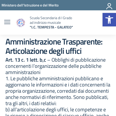
Vai ai contenuti
Vai al menu di navigazione
Vai al footer
Ministero dell'Istruzione e del Merito
Op
Scuola Secondaria di I Grado
ad indirizzo musicale
"I.C. TEMPESTA - GALATEO"
Amministrazione Trasparente:
Articolazione degli uffici
Art. 13 c. 1 lett. b,c
– Obblighi di pubblicazione
concernenti l’organizzazione delle pubbliche
amministrazioni
1. Le pubbliche amministrazioni pubblicano e
aggiornano le informazioni e i dati concernenti la
propria organizzazione, corredati dai documenti
anche normativi di riferimento. Sono pubblicati,
tra gli altri, i dati relativi:
b) all’articolazione degli uffici, le competenze e
le risorse a disposizione di ciascun ufficio, anche