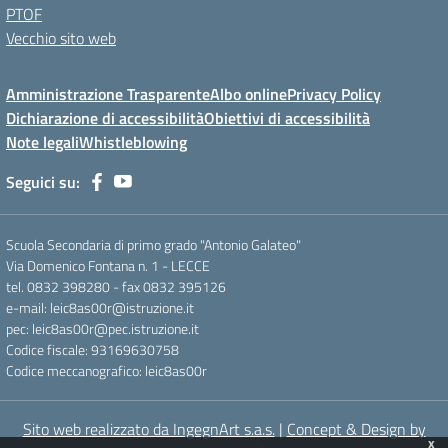
PTOF
Vecchio sito web
Amministrazione Trasparente
Albo online
Privacy Policy
Dichiarazione di accessibilità
Obiettivi di accessibilità
Note legali
Whistleblowing
Seguici su:
Scuola Secondaria di primo grado "Antonio Galateo"
Via Domenico Fontana n. 1 - LECCE
tel. 0832 398280 - fax 0832 395126
e-mail: leic8as00r@istruzione.it
pec: leic8as00r@pec.istruzione.it
Codice fiscale: 93169630758
Codice meccanografico: leic8as00r
Sito web realizzato da IngegnArt s.a.s.
|
Concept & Design by
x