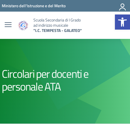
Vai ai contenuti
Vai al menu di navigazione
Vai al footer
Ministero dell'Istruzione e del Merito
Op
Scuola Secondaria di I Grado
ad indirizzo musicale
"I.C. TEMPESTA - GALATEO"
Circolari per docenti e
personale ATA